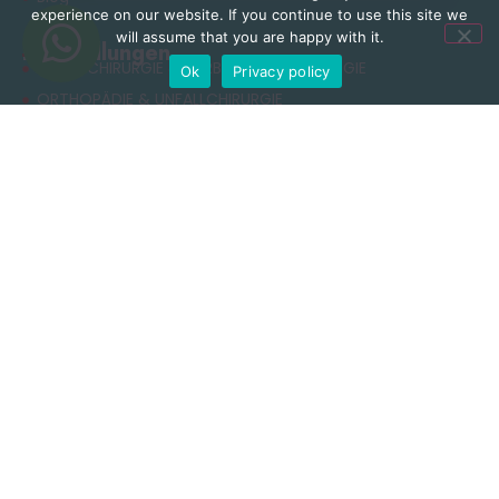
experience on our website. If you continue to use this site we
will assume that you are happy with it.
Behandlungen
NEUROCHIRURGIE & WIRBELSÄULENCHIRURGIE
Ok
Privacy policy
ORTHOPÄDIE & UNFALLCHIRURGIE
ÄSTHETISCHE CHIRURGIE
ADIPOSITASCHIRURGIE
RHINOPLASTIK
ZAHNBEHANDLUNG
Nützliche Links
Datenschutzerklärung
Allgemeine Geschäftsbedingungen
Cookie-Richtlinie
Nutzungsbedingungen
Kontakt
+90 549 616 07 15
info@clinichaus.com