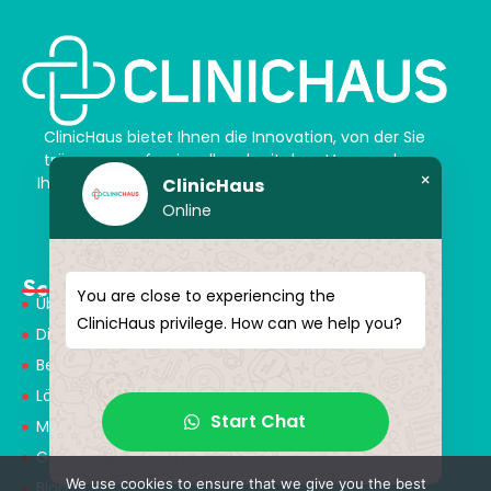
ClinicHaus bietet Ihnen die Innovation, von der Sie
träumen, professionell und mit dem Versprechen,
×
Ihnen magische Akzente zu verleihen. Schenken Sie
ClinicHaus
sich selbst ein neues „Ich“.
Online
Schnellmenü
You are close to experiencing the
Über Uns
ClinicHaus privilege. How can we help you?
Dienstleistungen
Behandlungen
Lösungspartner
Start Chat
Medical Consultants
Gesundheitstourismus
We use cookies to ensure that we give you the best
Blog