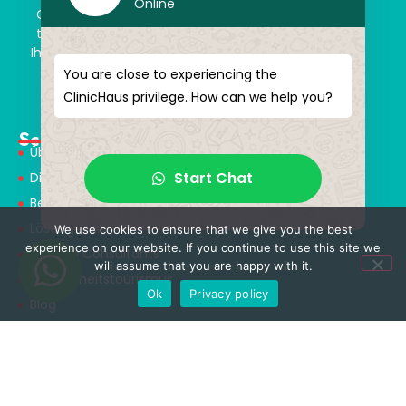
Online
ClinicHaus bietet Ihnen die Innovation, von der Sie
träumen, professionell und mit dem Versprechen,
Ihnen magische Akzente zu verleihen. Schenken Sie
sich selbst ein neues „Ich“.
You are close to experiencing the
ClinicHaus privilege. How can we help you?
Schnellmenü
Über Uns
Start Chat
Dienstleistungen
Behandlungen
Lösungspartner
We use cookies to ensure that we give you the best
experience on our website. If you continue to use this site we
Medical Consultants
will assume that you are happy with it.
Gesundheitstourismus
Ok
Privacy policy
Blog
Behandlungen
NEUROCHIRURGIE & WIRBELSÄULENCHIRURGIE
ORTHOPÄDIE & UNFALLCHIRURGIE