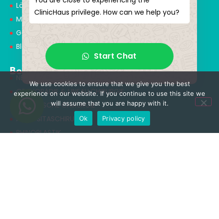
You are close to experiencing the
Lösungspartner
ClinicHaus privilege. How can we help you?
Medical Consultants
Gesundheitstourismus
Blog
Start Chat
Behandlungen
NEUROCHIRURGIE & WIRBELSÄULENCHIRURGIE
We use cookies to ensure that we give you the best
ORTHOPÄDIE & UNFALLCHIRURGIE
experience on our website. If you continue to use this site we
will assume that you are happy with it.
ÄSTHETISCHE CHIRURGIE
ADIPOSITASCHIRURGIE
Ok
Privacy policy
RHINOPLASTIK
ZAHNBEHANDLUNG
Nützliche Links
Datenschutzerklärung
Allgemeine Geschäftsbedingungen
Cookie-Richtlinie
Nutzungsbedingungen