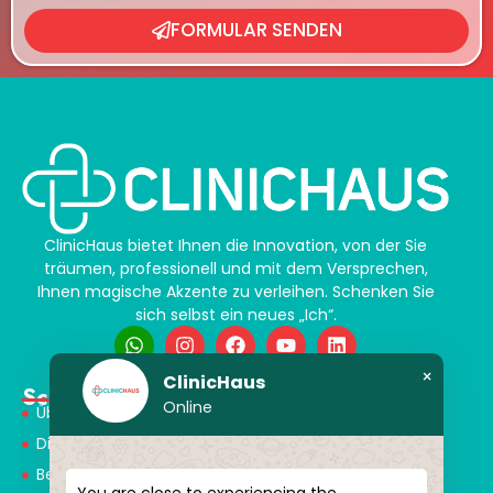
FORMULAR SENDEN
ClinicHaus bietet Ihnen die Innovation, von der Sie
träumen, professionell und mit dem Versprechen,
Ihnen magische Akzente zu verleihen. Schenken Sie
sich selbst ein neues „Ich“.
×
ClinicHaus
Schnellmenü
Online
Über Uns
Dienstleistungen
Behandlungen