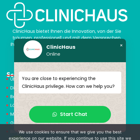
ClinicHaus bietet Ihnen die Innovation, von der Sie
träumen, professionell und mit dem Versprechen,
Ihnen magische Akzente zu verleihen. Schenken Sie
×
ClinicHaus
sich selbst ein neues „Ich“.
Online
Schnellmenü
You are close to experiencing the
Über Uns
ClinicHaus privilege. How can we help you?
Dienstleistungen
Behandlungen
Lösungspartner
Start Chat
Medical Consultants
Gesundheitstourismus
Blog
We use cookies to ensure that we give you the best
experience on our website. If you continue to use this site we