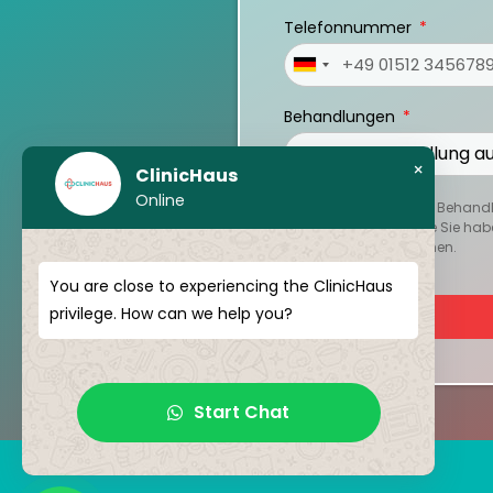
Telefonnummer
Germany
+49
Behandlungen
×
ClinicHaus
Online
Um Ihren persönlichen Behandlu
oder Berichte hoch, die Sie hab
Reise besser zu verstehen.
You are close to experiencing the ClinicHaus
privilege. How can we help you?
Start Chat