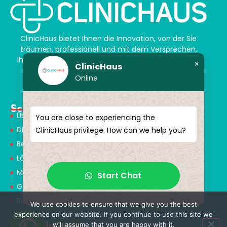
ClinicHaus bietet Ihnen die Innovation, von der Sie
träumen, professionell und mit dem Versprechen,
Ihnen magische Akzente zu verleihen. Schenken Sie
×
ClinicHaus
sich selbst ein neues „Ich“.
Online
Schnellmenü
Über Uns
You are close to experiencing the
Dienstleistungen
ClinicHaus privilege. How can we help you?
Behandlungen
Lösungspartner
Medical Consultants
Start Chat
Gesundheitstourismus
Blog
We use cookies to ensure that we give you the best
experience on our website. If you continue to use this site we
Behandlungen
will assume that you are happy with it.