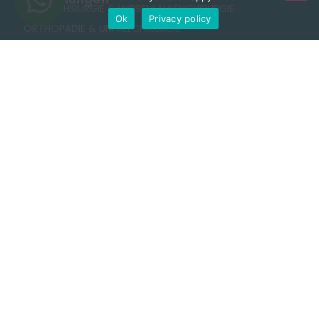
NEUROCHIRURGIE & WIRBELSÄULENCHIRURGIE
Ok
Privacy policy
ORTHOPÄDIE & UNFALLCHIRURGIE
ÄSTHETISCHE CHIRURGIE
ADIPOSITASCHIRURGIE
RHINOPLASTIK
ZAHNBEHANDLUNG
Nützliche Links
Datenschutzerklärung
Allgemeine Geschäftsbedingungen
Cookie-Richtlinie
Nutzungsbedingungen
Kontakt
+90 549 616 07 15
info@clinichaus.com
Vecihi Hürkuş St, Tayakadın Nghbd, No:11/3, Arnavutkoy,
Istanbul, Türkiye