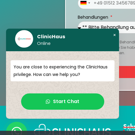
Germany
+49
Behandlungen
×
ClinicHaus
Um Ihren persönlichen Behandlu
Online
oder Berichte hoch, die Sie hab
Reise besser zu verstehen.
You are close to experiencing the ClinicHaus
privilege. How can we help you?
Start Chat
Sch
Übe