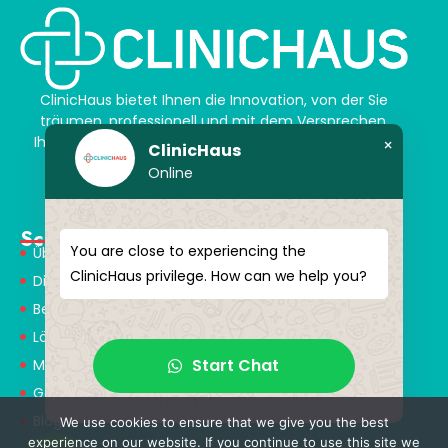
ClinicHaus bietet Ihnen die Innovation, von der Sie
träumen, professionell und mit dem Versprechen,
Ihnen magische Akzente zu verleihen. Schenken Sie
×
ClinicHaus
sich selbst ein neues „Ich“.
Online
Schnellmenü
You are close to experiencing the
Über Uns
ClinicHaus privilege. How can we help you?
Dienstleistungen
Behandlungen
Lösungspartner
Start Chat
Medical Consultants
Gesundheitstourismus
Blog
We use cookies to ensure that we give you the best
experience on our website. If you continue to use this site we