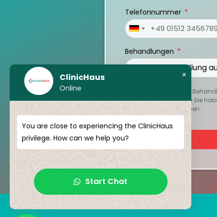
Telefonnummer
Germany
+49
Behandlungen
×
ClinicHaus
Online
Um Ihren persönlichen Behandlu
oder Berichte hoch, die Sie hab
Reise besser zu verstehen.
You are close to experiencing the ClinicHaus
privilege. How can we help you?
Start Chat