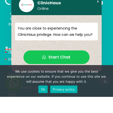
×
ClinicHaus
Online
ClinicHaus bietet Ihnen die Innovation, von der Sie
träumen, professionell und mit dem Versprechen,
Ihnen magische Akzente zu verleihen. Schenken Sie
You are close to experiencing the
sich selbst ein neues „Ich“.
ClinicHaus privilege. How can we help you?
Schnellmenü
Über Uns
Start Chat
Dienstleistungen
Behandlungen
We use cookies to ensure that we give you the best
Lösungspartner
experience on our website. If you continue to use this site we
Medical Consultants
will assume that you are happy with it.
Gesundheitstourismus
Ok
Privacy policy
Blog
Behandlungen
NEUROCHIRURGIE & WIRBELSÄULENCHIRURGIE