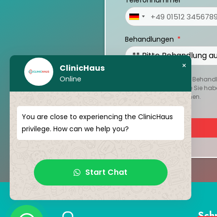
Telefonnummer
Germany
+49
Behandlungen
×
ClinicHaus
Online
Um Ihren persönlichen Behandlu
oder Berichte hoch, die Sie hab
Reise besser zu verstehen.
You are close to experiencing the ClinicHaus
privilege. How can we help you?
Start Chat
Sch