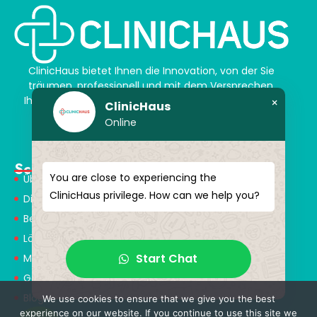
ClinicHaus bietet Ihnen die Innovation, von der Sie
träumen, professionell und mit dem Versprechen,
Ihnen magische Akzente zu verleihen. Schenken Sie
×
ClinicHaus
sich selbst ein neues „Ich“.
Online
Schnellmenü
You are close to experiencing the
Über Uns
ClinicHaus privilege. How can we help you?
Dienstleistungen
Behandlungen
Lösungspartner
Start Chat
Medical Consultants
Gesundheitstourismus
Blog
We use cookies to ensure that we give you the best
experience on our website. If you continue to use this site we