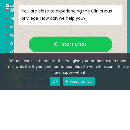
Behandlungen
NEUROCHIRURGIE & WIRBELSÄULENCHIRURGIE
You are close to experiencing the ClinicHaus
privilege. How can we help you?
ORTHOPÄDIE & UNFALLCHIRURGIE
ÄSTHETISCHE CHIRURGIE
ADIPOSITASCHIRURGIE
RHINOPLASTIK
Start Chat
ZAHNBEHANDLUNG
We use cookies to ensure that we give you the best experience o
Nützliche Links
our website. If you continue to use this site we will assume that y
Datenschutzerklärung
are happy with it.
Allgemeine Geschäftsbedingungen
Ok
Privacy policy
Cookie-Richtlinie
Nutzungsbedingungen
Kontakt
+90 549 616 07 15
info@clinichaus.com