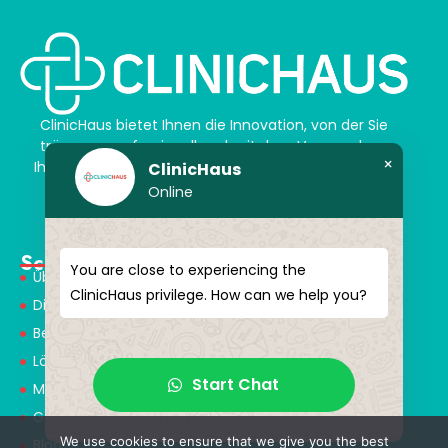
ClinicHaus bietet Ihnen die Innovation, von der Sie
träumen, professionell und mit dem Versprechen,
×
Ihnen magische Akzente zu verleihen. Schenken Sie
ClinicHaus
sich selbst ein neues „Ich“.
Online
Schnellmenü
You are close to experiencing the
Über Uns
ClinicHaus privilege. How can we help you?
Dienstleistungen
Behandlungen
Lösungspartner
Start Chat
Medical Consultants
Gesundheitstourismus
We use cookies to ensure that we give you the best
Blog