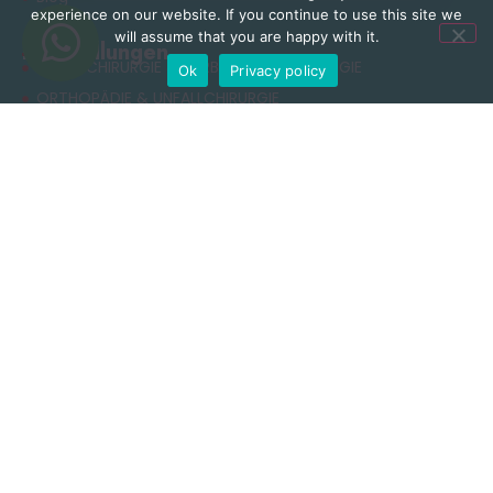
experience on our website. If you continue to use this site we
will assume that you are happy with it.
Behandlungen
NEUROCHIRURGIE & WIRBELSÄULENCHIRURGIE
Ok
Privacy policy
ORTHOPÄDIE & UNFALLCHIRURGIE
ÄSTHETISCHE CHIRURGIE
ADIPOSITASCHIRURGIE
RHINOPLASTIK
ZAHNBEHANDLUNG
Nützliche Links
Datenschutzerklärung
Allgemeine Geschäftsbedingungen
Cookie-Richtlinie
Nutzungsbedingungen
Kontakt
+90 549 616 07 15
info@clinichaus.com