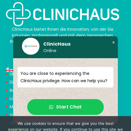
ClinicHaus bietet Ihnen die Innovation, von der Sie
träumen, professionell und mit dem Versprechen,
Ihnen magische Akzente zu verleihen. Schenken Sie
×
ClinicHaus
sich selbst ein neues „Ich“.
Online
Schnellmenü
You are close to experiencing the
Über Uns
ClinicHaus privilege. How can we help you?
Dienstleistungen
Behandlungen
Lösungspartner
Start Chat
Medical Consultants
Gesundheitstourismus
Blog
We use cookies to ensure that we give you the best
experience on our website. If you continue to use this site we