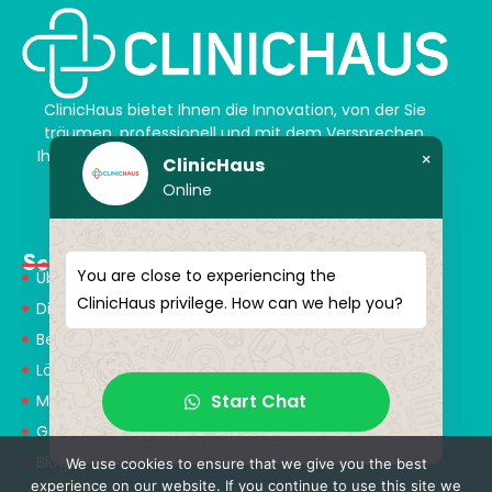
ClinicHaus bietet Ihnen die Innovation, von der Sie
träumen, professionell und mit dem Versprechen,
Ihnen magische Akzente zu verleihen. Schenken Sie
×
ClinicHaus
sich selbst ein neues „Ich“.
Online
Schnellmenü
You are close to experiencing the
Über Uns
ClinicHaus privilege. How can we help you?
Dienstleistungen
Behandlungen
Lösungspartner
Start Chat
Medical Consultants
Gesundheitstourismus
Blog
We use cookies to ensure that we give you the best
experience on our website. If you continue to use this site we