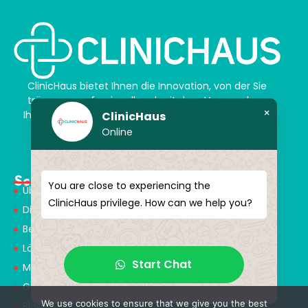
ClinicHaus bietet Ihnen die Innovation, von der Sie
träumen, professionell und mit dem Versprechen,
×
Ihnen magische Akzente zu verleihen. Schenken Sie
ClinicHaus
sich selbst ein neues „Ich“.
Online
Schnellmenü
You are close to experiencing the
Über Uns
ClinicHaus privilege. How can we help you?
Dienstleistungen
Behandlungen
Lösungspartner
Start Chat
Medical Consultants
Gesundheitstourismus
We use cookies to ensure that we give you the best
Blog