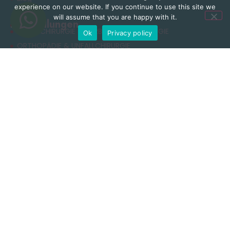
experience on our website. If you continue to use this site we
will assume that you are happy with it.
Behandlungen
NEUROCHIRURGIE & WIRBELSÄULENCHIRURGIE
Ok
Privacy policy
ORTHOPÄDIE & UNFALLCHIRURGIE
ÄSTHETISCHE CHIRURGIE
ADIPOSITASCHIRURGIE
RHINOPLASTIK
ZAHNBEHANDLUNG
Nützliche Links
Datenschutzerklärung
Allgemeine Geschäftsbedingungen
Cookie-Richtlinie
Nutzungsbedingungen
Kontakt
+90 549 616 07 15
info@clinichaus.com