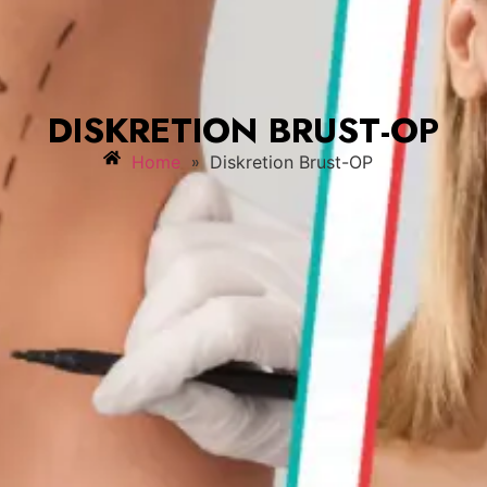
DISKRETION BRUST-OP
»
Home
Diskretion Brust-OP