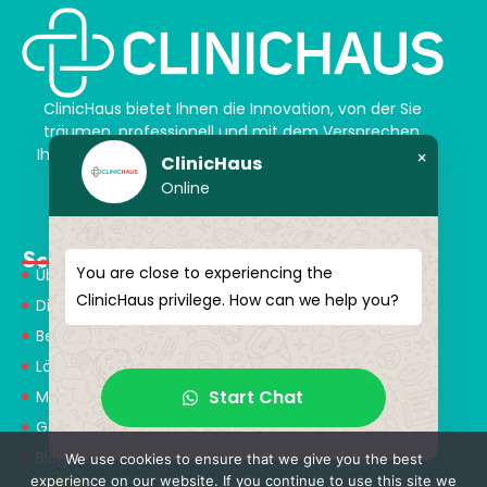
ClinicHaus bietet Ihnen die Innovation, von der Sie
träumen, professionell und mit dem Versprechen,
Ihnen magische Akzente zu verleihen. Schenken Sie
×
ClinicHaus
sich selbst ein neues „Ich“.
Online
Schnellmenü
You are close to experiencing the
Über Uns
ClinicHaus privilege. How can we help you?
Dienstleistungen
Behandlungen
Lösungspartner
Start Chat
Medical Consultants
Gesundheitstourismus
Blog
We use cookies to ensure that we give you the best
experience on our website. If you continue to use this site we