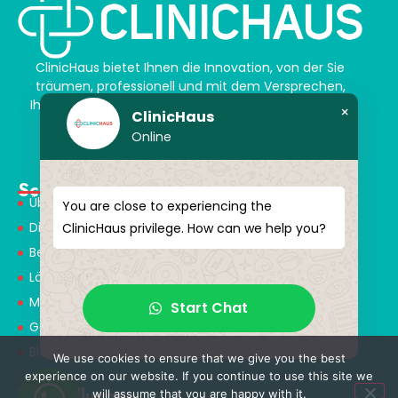
ClinicHaus bietet Ihnen die Innovation, von der Sie
träumen, professionell und mit dem Versprechen,
Ihnen magische Akzente zu verleihen. Schenken Sie
×
ClinicHaus
sich selbst ein neues „Ich“.
Online
Schnellmenü
Über Uns
You are close to experiencing the
Dienstleistungen
ClinicHaus privilege. How can we help you?
Behandlungen
Lösungspartner
Medical Consultants
Start Chat
Gesundheitstourismus
Blog
We use cookies to ensure that we give you the best
experience on our website. If you continue to use this site we
Behandlungen
will assume that you are happy with it.