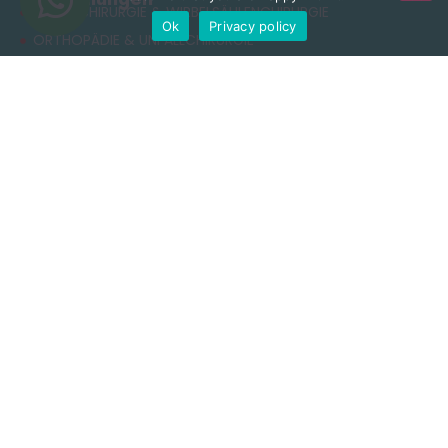
NEUROCHIRURGIE & WIRBELSÄULENCHIRURGIE
Ok
Privacy policy
ORTHOPÄDIE & UNFALLCHIRURGIE
ÄSTHETISCHE CHIRURGIE
ADIPOSITASCHIRURGIE
RHINOPLASTIK
ZAHNBEHANDLUNG
Nützliche Links
Datenschutzerklärung
Allgemeine Geschäftsbedingungen
Cookie-Richtlinie
Nutzungsbedingungen
Kontakt
+90 549 616 07 15
info@clinichaus.com
Vecihi Hürkuş St, Tayakadın Nghbd, No:11/3, Arnavutkoy,
Istanbul, Türkiye