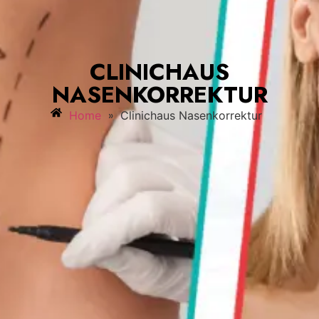
CLINICHAUS
NASENKORREKTUR
»
Home
Clinichaus Nasenkorrektur