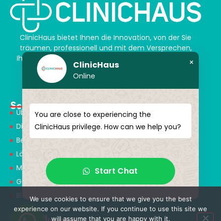
ClinicHaus bietet Ihnen die Innovation, von der Sie
träumen, professionell und mit dem Versprechen,
Ihnen magische Akzente zu verleihen. Schenken Sie
×
ClinicHaus
sich selbst ein neues „Ich“.
Online
Schnellmenü
Über Uns
You are close to experiencing the
Dienstleistungen
ClinicHaus privilege. How can we help you?
Behandlungen
Lösungspartner
Medical Consultants
Start Chat
Gesundheitstourismus
Blog
We use cookies to ensure that we give you the best
experience on our website. If you continue to use this site we
Behandlungen
will assume that you are happy with it.