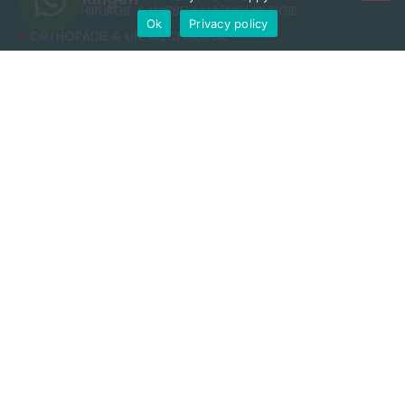
NEUROCHIRURGIE & WIRBELSÄULENCHIRURGIE
Ok
Privacy policy
ORTHOPÄDIE & UNFALLCHIRURGIE
ÄSTHETISCHE CHIRURGIE
ADIPOSITASCHIRURGIE
RHINOPLASTIK
ZAHNBEHANDLUNG
Nützliche Links
Datenschutzerklärung
Allgemeine Geschäftsbedingungen
Cookie-Richtlinie
Nutzungsbedingungen
Kontakt
+90 549 616 07 15
info@clinichaus.com
Vecihi Hürkuş St, Tayakadın Nghbd, No:11/3, Arnavutkoy,
Istanbul, Türkiye