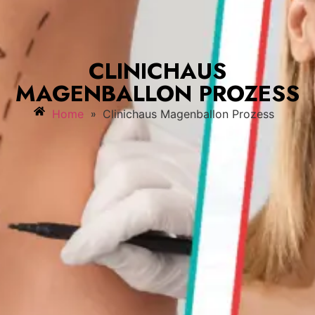
CLINICHAUS
MAGENBALLON PROZESS
»
Home
Clinichaus Magenballon Prozess