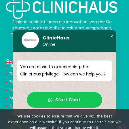
ClinicHaus bietet Ihnen die Innovation, von der Sie
träumen, professionell und mit dem Versprechen,
Ihnen magische Akzente zu verleihen. Schenken Sie
×
ClinicHaus
sich selbst ein neues „Ich“.
Online
Schnellmenü
Über Uns
You are close to experiencing the
Dienstleistungen
ClinicHaus privilege. How can we help you?
Behandlungen
Lösungspartner
Medical Consultants
Start Chat
Gesundheitstourismus
Blog
We use cookies to ensure that we give you the best
experience on our website. If you continue to use this site we
Behandlungen
will assume that you are happy with it.