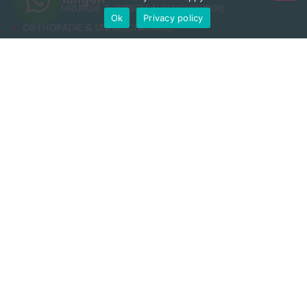
NEUROCHIRURGIE & WIRBELSÄULENCHIRURGIE
Ok
Privacy policy
ORTHOPÄDIE & UNFALLCHIRURGIE
ÄSTHETISCHE CHIRURGIE
ADIPOSITASCHIRURGIE
RHINOPLASTIK
ZAHNBEHANDLUNG
Nützliche Links
Datenschutzerklärung
Allgemeine Geschäftsbedingungen
Cookie-Richtlinie
Nutzungsbedingungen
Kontakt
+90 549 616 07 15
info@clinichaus.com
Vecihi Hürkuş St, Tayakadın Nghbd, No:11/3, Arnavutkoy,
Istanbul, Türkiye