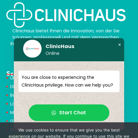
ClinicHaus bietet Ihnen die Innovation, von der Sie
träumen, professionell und mit dem Versprechen,
Ihnen magische Akzente zu verleihen. Schenken Sie
×
ClinicHaus
sich selbst ein neues „Ich“.
Online
Schnellmenü
You are close to experiencing the
Über Uns
ClinicHaus privilege. How can we help you?
Dienstleistungen
Behandlungen
Lösungspartner
Start Chat
Medical Consultants
Gesundheitstourismus
Blog
We use cookies to ensure that we give you the best
experience on our website. If you continue to use this site we