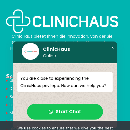
ClinicHaus bietet Ihnen die Innovation, von der Sie
träumen, professionell und mit dem Versprechen,
×
Ihnen magische Akzente zu verleihen. Schenken Sie
ClinicHaus
sich selbst ein neues „Ich“.
Online
Schnellmenü
You are close to experiencing the
Über Uns
ClinicHaus privilege. How can we help you?
Dienstleistungen
Behandlungen
Lösungspartner
Start Chat
Medical Consultants
Gesundheitstourismus
We use cookies to ensure that we give you the best
Blog