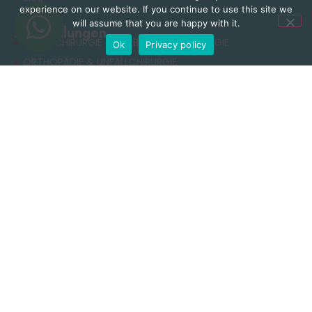
experience on our website. If you continue to use this site we
will assume that you are happy with it.
Behandlungen
NEUROCHIRURGIE & WIRBELSÄULENCHIRURGIE
Ok
Privacy policy
ORTHOPÄDIE & UNFALLCHIRURGIE
ÄSTHETISCHE CHIRURGIE
ADIPOSITASCHIRURGIE
RHINOPLASTIK
ZAHNBEHANDLUNG
Nützliche Links
Datenschutzerklärung
Allgemeine Geschäftsbedingungen
Cookie-Richtlinie
Nutzungsbedingungen
Kontakt
+90 549 616 07 15
info@clinichaus.com