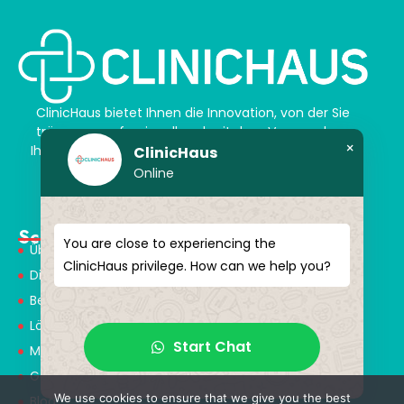
ClinicHaus bietet Ihnen die Innovation, von der Sie
träumen, professionell und mit dem Versprechen,
×
Ihnen magische Akzente zu verleihen. Schenken Sie
ClinicHaus
sich selbst ein neues „Ich“.
Online
Schnellmenü
You are close to experiencing the
Über Uns
ClinicHaus privilege. How can we help you?
Dienstleistungen
Behandlungen
Lösungspartner
Start Chat
Medical Consultants
Gesundheitstourismus
We use cookies to ensure that we give you the best
Blog