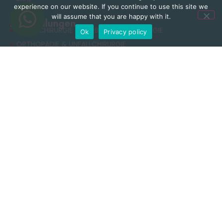
experience on our website. If you continue to use this site we
will assume that you are happy with it.
Behandlungen
NEUROCHIRURGIE & WIRBELSÄULENCHIRURGIE
Ok
Privacy policy
ORTHOPÄDIE & UNFALLCHIRURGIE
ÄSTHETISCHE CHIRURGIE
ADIPOSITASCHIRURGIE
RHINOPLASTIK
ZAHNBEHANDLUNG
Nützliche Links
Datenschutzerklärung
Allgemeine Geschäftsbedingungen
Cookie-Richtlinie
Nutzungsbedingungen
Kontakt
+90 549 616 07 15
info@clinichaus.com