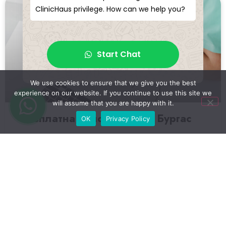
ClinicHaus privilege. How can we help you?
Start Chat
We use cookies to ensure that we give you the best
experience on our website. If you continue to use this site we
will assume that you are happy with it.
Безплатна консултация в Бургас
OK
Privacy Policy
READ MORE »
ClinicHaus
February 16, 2026