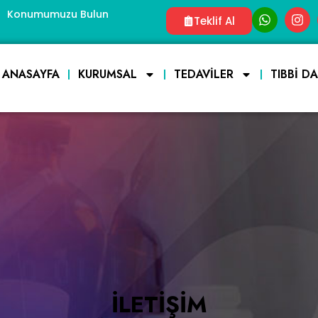
Konumumuzu Bulun
Teklif Al
ANASAYFA
KURUMSAL
TEDAVILER
TIBBI D
İLETIŞIM