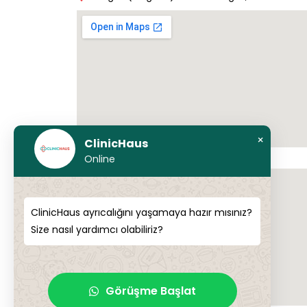
×
ClinicHaus
7 Memed Abashidze Ave
Online
ClinicHaus ayrıcalığını yaşamaya hazır mısınız?
Size nasıl yardımcı olabiliriz?
Görüşme Başlat