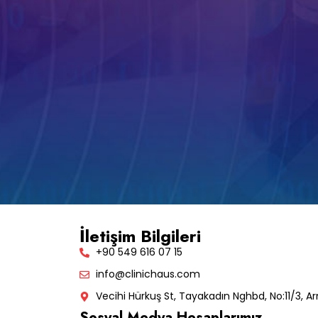
İletişim Bilgileri
+90 549 616 07 15
info@clinichaus.com
Vecihi Hürkuş St, Tayakadın Nghbd, No:11/3, Ar
Sosyal Medya Hesaplarımız